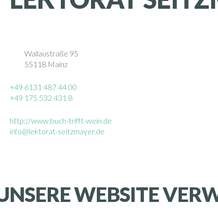
Wallaustraße 95
55118 Mainz
+49 6131 487 44 00
+49 175 532 431 8
http://www.buch-trifft-wein.de
info@lektorat-seitzmayer.de
UNSERE WEBSITE VERW